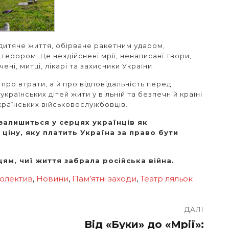
 дитяче життя, обірване ракетним ударом,
терором. Це нездійснені мрії, ненаписані твори,
ені, митці, лікарі та захисники України.
 про втрати, а й про відповідальність перед
країнських дітей жити у вільній та безпечній країні
країнських військовослужбовців.
залишиться у серцях українців як
 ціну, яку платить Україна за право бути
цям, чиї життя забрала російська війна.
олектив
,
Новини
,
Пам’ятні заходи
,
Театр ляльок
ДАЛІ
Від «Буки» до «Мрії»:
Наступний