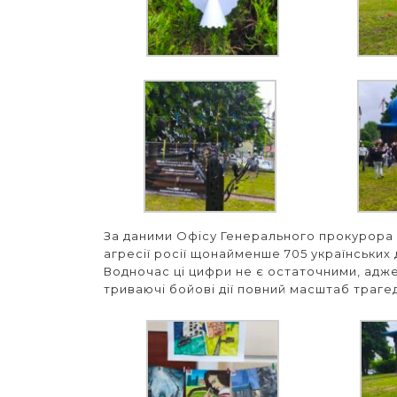
За даними Офісу Генерального прокурора 
агресії росії щонайменше 705 українських 
Водночас ці цифри не є остаточними, адж
триваючі бойові дії повний масштаб траге