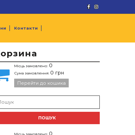
Facebook
Instagram
ини
Контакти
Корзина
0
Місць замовлено:
0
грн
Сума замовлення:
Перейти до кошика
arch
:
0
Місць замовлено: