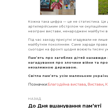
Кожна така цифра — це не статистика. Це
артилерійським обстрілом чи окупаційним 
незіграні вистави, ненароджені майбутні вч
Під час заходу присутні згадували не лише
майбутнім поколінням. Саме заради права у
сьогодні на фронті щодня воюють тисячі у
Пам’ять про загиблих дітей назавжди 
нагадування про злочини війни та про
незалежною державою.
Світла пам’ять усім маленьким україн
Позначки:
Благодійна вистава
,
Вистави
,
К
Навігація
записів
НАЗАД
До Дня вшанування пам’яті
Попередній