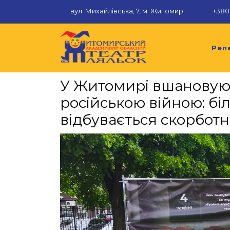
Перейти
вул. Михайлівська, 7, м. Житомир
+380 
до
вмісту
Реп
У Житомирі вшановуют
російською війною: бі
відбувається скорботн