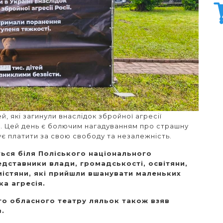
й, які загинули внаслідок збройної агресії
и. Цей день є болючим нагадуванням про страшну
ує платити за свою свободу та незалежність.
ться біля Поліського національного
едставники влади, громадськості, освітяни,
містяни, які прийшли вшанувати маленьких
ка агресія.
о обласного театру ляльок також взяв
в.