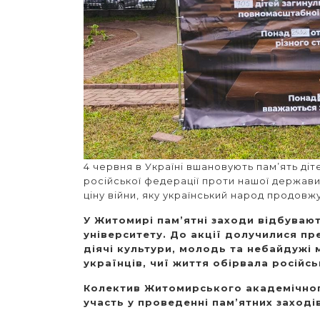
4 червня в Україні вшановують пам’ять діте
російської федерації проти нашої держав
ціну війни, яку український народ продовж
У Житомирі пам’ятні заходи відбуваю
університету. До акції долучилися пр
діячі культури, молодь та небайдужі 
українців, чиї життя обірвала російсь
Колектив Житомирського академічног
участь у проведенні пам’ятних заході