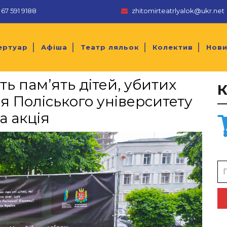
67 591 9188
zhitomirteatrlyalok@ukr.net
ертуар
Афіша
Театр ляльок
Колектив
Нов
ь пам’ять дітей, убитих
ля Поліського університету
а акція
Se
for