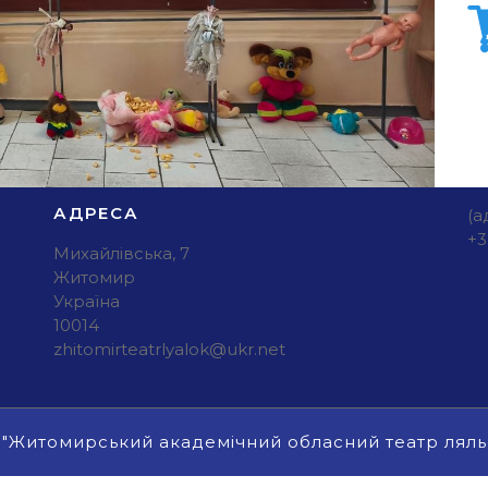
АДРЕСА
(а
+3
Михайлівська, 7
Житомир
Україна
10014
zhitomirteatrlyalok@ukr.net
 "Житомирський академічний обласний театр ляль
Прокрутка