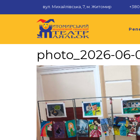
Перейти
вул. Михайлівська, 7, м. Житомир
+380 
до
вмісту
Реп
photo_2026-06-