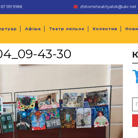
67 591 9188
zhitomirteatrlyalok@ukr.net
ертуар
Афіша
Театр ляльок
Колектив
Нов
04_09-43-30
Se
for