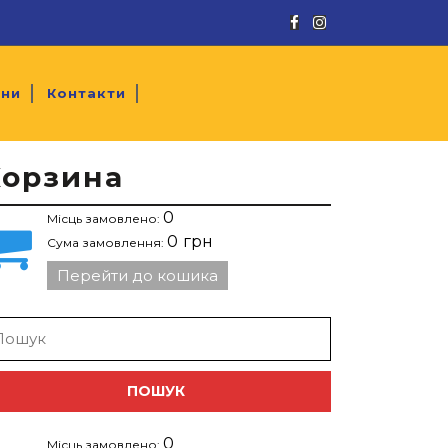
Facebook
Instagram
ини
Контакти
Корзина
0
Місць замовлено:
0
грн
Сума замовлення:
Перейти до кошика
arch
:
0
Місць замовлено: