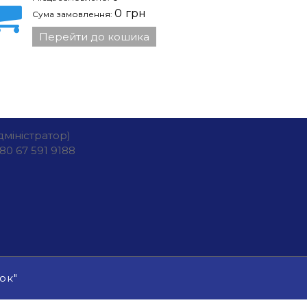
0
грн
Сума замовлення:
Перейти до кошика
дміністратор)
80 67 591 9188
ок"