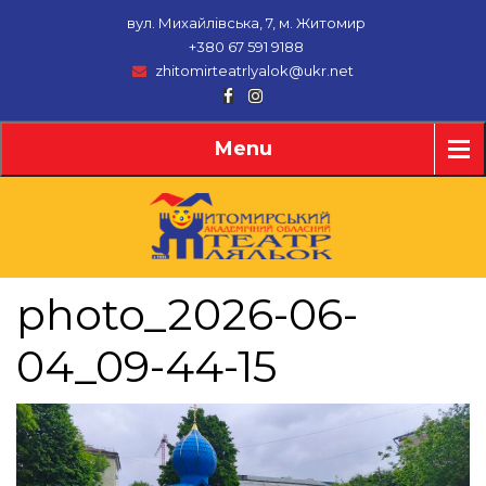
Перейти
вул. Михайлівська, 7, м. Житомир
до
+380 67 591 9188
вмісту
zhitomirteatrlyalok@ukr.net
Facebook
Instagram
Menu
photo_2026-06-
04_09-44-15