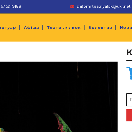
67 591 9188
zhitomirteatrlyalok@ukr.net
ертуар
Афіша
Театр ляльок
Колектив
Нов
Se
for