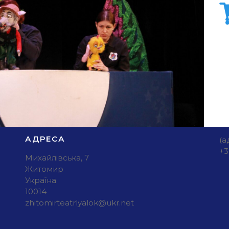
АДРЕСА
(а
+3
Михайлівська, 7
Житомир
Україна
10014
zhitomirteatrlyalok@ukr.net