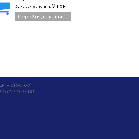
0
грн
Сума замовлення:
Перейти до кошика
дміністратор)
80 67 591 9188