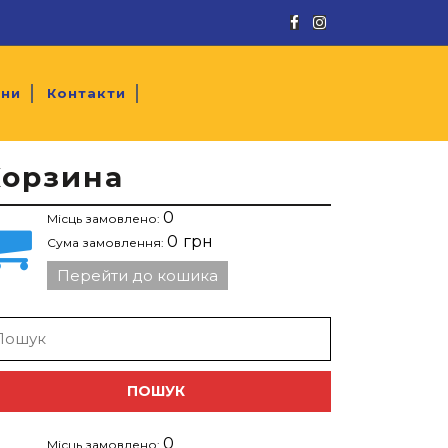
Facebook
Instagram
ини
Контакти
Корзина
0
Місць замовлено:
0
грн
Сума замовлення:
Перейти до кошика
arch
:
0
Місць замовлено: