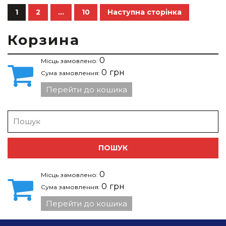
Posts
1
2
…
10
Наступна сторінка
Сторінка
Сторінка
Сторінка
pagination
Корзина
0
Місць замовлено:
0
грн
Сума замовлення:
Перейти до кошика
Search
for:
0
Місць замовлено:
0
грн
Сума замовлення:
Перейти до кошика