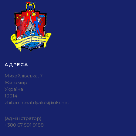
АДРЕСА
Михайлівська, 7
Житомир
Україна
10014
zhitomirteatrlyalok@ukr.net
(адміністратор)
+380 67 591 9188