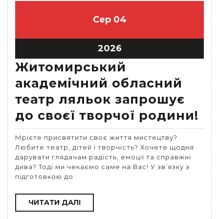
Сер
04
2026
Житомирський
академічний обласний
театр ляльок запрошує
до своєї творчої родини!
Мрієте присвятити своє життя мистецтву?
Любите театр, дітей і творчість? Хочете щодня
дарувати глядачам радість, емоції та справжні
дива? Тоді ми чекаємо саме на Вас! У зв’язку з
підготовкою до
ЧИТАТИ
ЧИТАТИ ДАЛІ
ДАЛІ