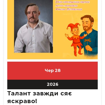
Чер
28
2026
Талант завжди сяє
яскраво!