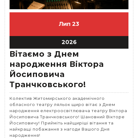
Лип
23
2026
Вітаємо з Днем
народження Віктора
Йосиповича
Транчковського!
Колектив Житомирського академічного
обласного театру ляльок щиро вітає з Днем
народження електроосвітлювача театру Віктора
Йосиповича Транчковського! Шановний Вікторе
Йосиповичу! Прийміть найщиріші вітання та
найкращі побажання з нагоди Вашого Дня
народження!